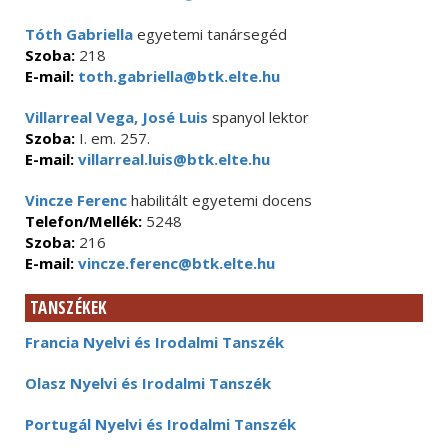
Tóth Gabriella
egyetemi tanársegéd
Szoba:
218
E-mail:
toth.gabriella@btk.elte.hu
Villarreal Vega, José Luis
spanyol lektor
Szoba:
I. em. 257.
E-mail:
villarreal.luis@btk.elte.hu
Vincze Ferenc
habilitált egyetemi docens
Telefon/Mellék:
5248
Szoba:
216
E-mail:
vincze.ferenc@btk.elte.hu
TANSZÉKEK
Francia Nyelvi és Irodalmi Tanszék
Olasz Nyelvi és Irodalmi Tanszék
Portugál Nyelvi és Irodalmi Tanszék