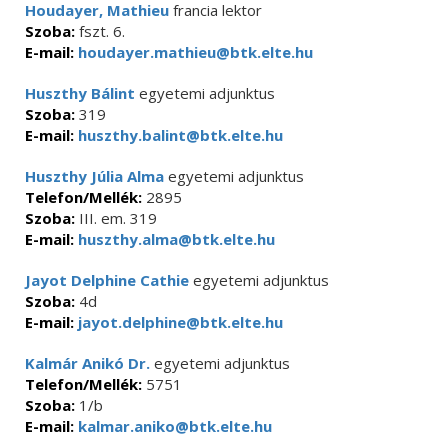
Houdayer, Mathieu
francia lektor
Szoba:
fszt. 6.
E-mail:
houdayer.mathieu@btk.elte.hu
Huszthy Bálint
egyetemi adjunktus
Szoba:
319
E-mail:
huszthy.balint@btk.elte.hu
Huszthy Júlia Alma
egyetemi adjunktus
Telefon/Mellék:
2895
Szoba:
III. em. 319
E-mail:
huszthy.alma@btk.elte.hu
Jayot Delphine Cathie
egyetemi adjunktus
Szoba:
4d
E-mail:
jayot.delphine@btk.elte.hu
Kalmár Anikó Dr.
egyetemi adjunktus
Telefon/Mellék:
5751
Szoba:
1/b
E-mail:
kalmar.aniko@btk.elte.hu