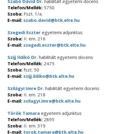
Szabó Dávid Dr.
habilitált egyetemi docens
Telefon/Mellék:
5750
Szoba:
Fszt. 1/a.
E-mail:
szabo.david@btk.elte.hu
Szegedi Eszter
egyetemi adjunktus
Szoba:
II. em. 216
E-mail:
szegedi.eszter@btk.elte.hu
Szijj Ildikó Dr.
habilitált egyetemi docens
Telefon/Mellék:
2475
Szoba:
fszt. 50
E-mail:
szijj.ildiko@btk.elte.hu
Szilágyi Imre Dr.
habilitált egyetemi docens
Szoba:
II. em. 218
E-mail:
szilagyi.imre@btk.elte.hu
Török Tamara
egyetemi adjunktus
Telefon/Mellék:
2895
Szoba:
II. em. 319
E-mail:
torok.tamara@btk.elte.hu