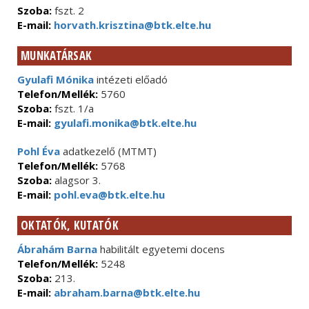
Szoba:
fszt. 2
E-mail:
horvath.krisztina@btk.elte.hu
MUNKATÁRSAK
Gyulafi Mónika
intézeti előadó
Telefon/Mellék:
5760
Szoba:
fszt. 1/a
E-mail:
gyulafi.monika@btk.elte.hu
Pohl Éva
adatkezelő (MTMT)
Telefon/Mellék:
5768
Szoba:
alagsor 3.
E-mail:
pohl.eva@btk.elte.hu
OKTATÓK, KUTATÓK
Ábrahám Barna
habilitált egyetemi docens
Telefon/Mellék:
5248
Szoba:
213.
E-mail:
abraham.barna@btk.elte.hu