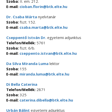
Szoba:
II. em. 212.
E-mail:
cioban.florin@btk.elte.hu
Dr. Csaba Márta
nyelvtanár
Szoba:
fszt. 152.
E-mail:
csaba.marta@btk.elte.hu
Cseppentő István Dr.
egyetemi adjunktus
Telefon/Mellék:
5761
Szoba:
fszt. 6/b.
E-mail:
cseppento.istvan@btk.elte.hu
Da Silva Miranda Luma
lektor
Szoba:
155
E-mail:
miranda.luma@btk.elte.hu
Di Bella Caterina
Telefon/Mellék:
2871
Szoba:
325
E-mail:
caterina.dibella@btk.elte.hu
Urbán Bálint
egyetemi adjunktus