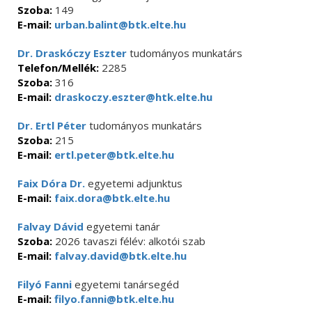
Szoba:
149
E-mail:
urban.balint@btk.elte.hu
Dr. Draskóczy Eszter
tudományos munkatárs
Telefon/Mellék:
2285
Szoba:
316
E-mail:
draskoczy.eszter@htk.elte.hu
Dr. Ertl Péter
tudományos munkatárs
Szoba:
215
E-mail:
ertl.peter@btk.elte.hu
Faix Dóra Dr.
egyetemi adjunktus
E-mail:
faix.dora@btk.elte.hu
Falvay Dávid
egyetemi tanár
Szoba:
2026 tavaszi félév: alkotói szab
E-mail:
falvay.david@btk.elte.hu
Filyó Fanni
egyetemi tanársegéd
E-mail:
filyo.fanni@btk.elte.hu