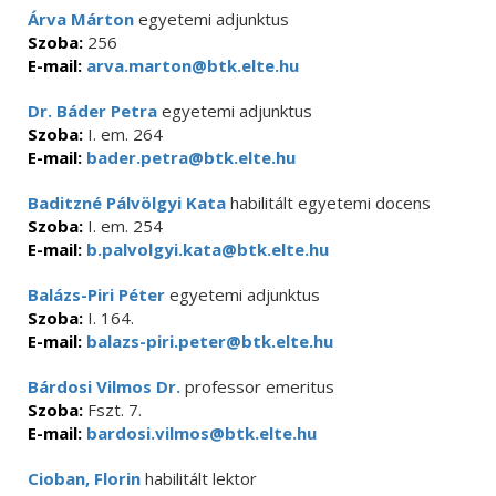
Árva Márton
egyetemi adjunktus
Szoba:
256
E-mail:
arva.marton@btk.elte.hu
Dr. Báder Petra
egyetemi adjunktus
Szoba:
I. em. 264
E-mail:
bader.petra@btk.elte.hu
Baditzné Pálvölgyi Kata
habilitált egyetemi docens
Szoba:
I. em. 254
E-mail:
b.palvolgyi.kata@btk.elte.hu
Balázs-Piri Péter
egyetemi adjunktus
Szoba:
I. 164.
E-mail:
balazs-piri.peter@btk.elte.hu
Bárdosi Vilmos Dr.
professor emeritus
Szoba:
Fszt. 7.
E-mail:
bardosi.vilmos@btk.elte.hu
Cioban, Florin
habilitált lektor