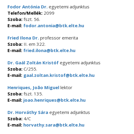
Fodor Antónia Dr.
egyetemi adjunktus
Telefon/Mellék:
2099
Szoba:
fszt. 56.
E-mail:
fodor.antonia@btk.elte.hu
Fried Ilona Dr.
professor emerita
Szoba:
II. em 322.
E-mail:
fried.ilona@btk.elte.hu
Dr. Gaál Zoltán Kristóf
egyetemi adjunktus
Szoba:
C/255.
E-mail:
gaal.zoltan.kristof@btk.elte.hu
Henriques, João Miguel
lektor
Szoba:
fszt. 135.
E-mail:
joao.henriques@btk.elte.hu
Dr. Horváthy Sára
egyetemi adjunktus
Szoba:
4/C
E-mail:
horvathy.sara@btk.elte.hu