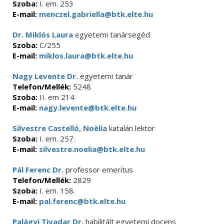
Szoba:
I. em. 253
E-mail:
menczel.gabriella@btk.elte.hu
Dr. Miklós Laura
egyetemi tanársegéd
Szoba:
C/255
E-mail:
miklos.laura@btk.elte.hu
Nagy Levente Dr.
egyetemi tanár
Telefon/Mellék:
5248
Szoba:
II. em 214
E-mail:
nagy.levente@btk.elte.hu
Silvestre Castelló, Noèlia
katalán lektor
Szoba:
I. em. 257.
E-mail:
silvestre.noelia@btk.elte.hu
Pál Ferenc Dr.
professor emeritus
Telefon/Mellék:
2829
Szoba:
I. em. 158.
E-mail:
pal.ferenc@btk.elte.hu
Palágyi Tivadar Dr.
habilitált egyetemi docens