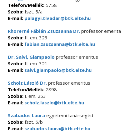
Telefon/Mellék:
5758
Szoba:
fszt. 5/a
E-mail:
palagyi.tivadar@btk.elte.hu
Rhorerné Fábián Zsuzsanna Dr.
professor emerita
Szoba:
II. em. 323
E-mail:
fabian.zsuzsanna@btk.elte.hu
Dr. Salvi, Giampaolo
professor emeritus
Szoba:
II. em. 321
E-mail:
salvi.giampaolo@btk.elte.hu
Scholz László Dr.
professor emeritus
Telefon/Mellék:
2898
Szoba:
I. em. 253
E-mail:
scholz.laszlo@btk.elte.hu
Szabados Laura
egyetemi tanársegéd
Szoba:
fszt. 5/b
E-mail:
szabados.laura@btk.elte.hu