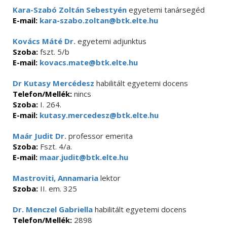
Kara-Szabó Zoltán Sebestyén
egyetemi tanársegéd
E-mail:
kara-szabo.zoltan@btk.elte.hu
Kovács Máté Dr.
egyetemi adjunktus
Szoba:
fszt. 5/b
E-mail:
kovacs.mate@btk.elte.hu
Dr Kutasy Mercédesz
habilitált egyetemi docens
Telefon/Mellék:
nincs
Szoba:
I. 264.
E-mail:
kutasy.mercedesz@btk.elte.hu
Maár Judit Dr.
professor emerita
Szoba:
Fszt. 4/a.
E-mail:
maar.judit@btk.elte.hu
Mastroviti, Annamaria
lektor
Szoba:
II. em. 325
Dr. Menczel Gabriella
habilitált egyetemi docens
Telefon/Mellék:
2898