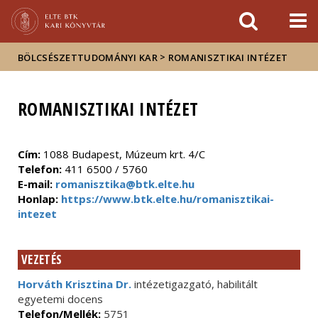
Események
ELTE a
Hírek
sajtóban
>
BÖLCSÉSZETTUDOMÁNYI KAR
ROMANISZTIKAI INTÉZET
ROMANISZTIKAI INTÉZET
Cím:
1088 Budapest, Múzeum krt. 4/C
Telefon:
411 6500 / 5760
E-mail:
romanisztika@btk.elte.hu
Honlap:
https://www.btk.elte.hu/romanisztikai-
intezet
VEZETÉS
Horváth Krisztina Dr.
intézetigazgató, habilitált
egyetemi docens
Telefon/Mellék:
5751