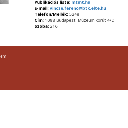
Publikációs lista:
mtmt.hu
E-mail:
vincze.ferenc@btk.elte.hu
Telefon/Mellék:
5248
Cím:
1088 Budapest, Múzeum körút 4/D
Szoba:
216
tem