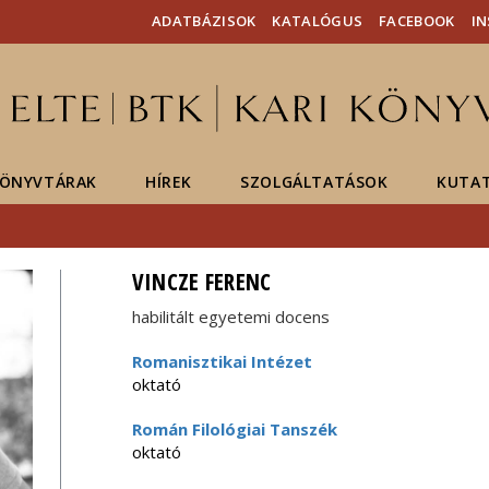
Események
ELTE a
Hírek
ADATBÁZISOK
KATALÓGUS
FACEBOOK
I
sajtóban
ÖNYVTÁRAK
HÍREK
SZOLGÁLTATÁSOK
KUTA
VINCZE FERENC
habilitált egyetemi docens
Romanisztikai Intézet
oktató
Román Filológiai Tanszék
oktató