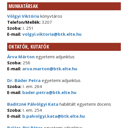
MUNKATÁRSAK
Völgyi Viktória
könyvtáros
Telefon/Mellék:
3207
Szoba:
I. 251
E-mail:
volgyi.viktoria@btk.elte.hu
OKTATÓK, KUTATÓK
Árva Márton
egyetemi adjunktus
Szoba:
256
E-mail:
arva.marton@btk.elte.hu
Dr. Báder Petra
egyetemi adjunktus
Szoba:
I. em. 264
E-mail:
bader.petra@btk.elte.hu
Baditzné Pálvölgyi Kata
habilitált egyetemi docens
Szoba:
I. em. 254
E-mail:
b.palvolgyi.kata@btk.elte.hu
Balázs-Piri Péter
egyetemi adjunktus