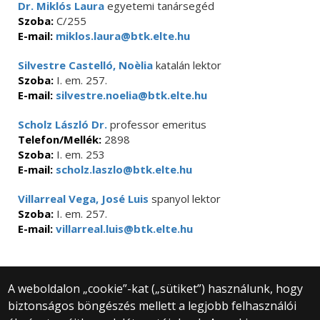
Dr. Miklós Laura
egyetemi tanársegéd
Szoba:
C/255
E-mail:
miklos.laura@btk.elte.hu
Silvestre Castelló, Noèlia
katalán lektor
Szoba:
I. em. 257.
E-mail:
silvestre.noelia@btk.elte.hu
Scholz László Dr.
professor emeritus
Telefon/Mellék:
2898
Szoba:
I. em. 253
E-mail:
scholz.laszlo@btk.elte.hu
Villarreal Vega, José Luis
spanyol lektor
Szoba:
I. em. 257.
E-mail:
villarreal.luis@btk.elte.hu
A weboldalon „cookie”-kat („sütiket”) használunk, hogy
biztonságos böngészés mellett a legjobb felhasználói
© 2025 Eötvös Loránd Tudományegyetem