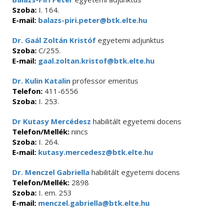
Szoba:
I. 164.
E-mail:
balazs-piri.peter@btk.elte.hu
Dr. Gaál Zoltán Kristóf
egyetemi adjunktus
Szoba:
C/255.
E-mail:
gaal.zoltan.kristof@btk.elte.hu
Dr. Kulin Katalin
professor emeritus
Telefon:
411-6556
Szoba:
I. 253.
Dr Kutasy Mercédesz
habilitált egyetemi docens
Telefon/Mellék:
nincs
Szoba:
I. 264.
E-mail:
kutasy.mercedesz@btk.elte.hu
Dr. Menczel Gabriella
habilitált egyetemi docens
Telefon/Mellék:
2898
Szoba:
I. em. 253
E-mail:
menczel.gabriella@btk.elte.hu