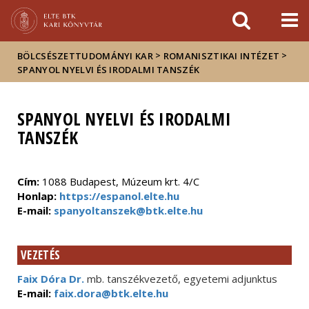
Események
ELTE a
Hírek
sajtóban
>
>
BÖLCSÉSZETTUDOMÁNYI KAR
ROMANISZTIKAI INTÉZET
SPANYOL NYELVI ÉS IRODALMI TANSZÉK
SPANYOL NYELVI ÉS IRODALMI
TANSZÉK
Cím:
1088 Budapest, Múzeum krt. 4/C
Honlap:
https://espanol.elte.hu
E-mail:
spanyoltanszek@btk.elte.hu
VEZETÉS
Faix Dóra Dr.
mb. tanszékvezető, egyetemi adjunktus
E-mail:
faix.dora@btk.elte.hu