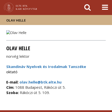
Események
ELTE a
Hírek
sajtóban
OLAV HELLE
OLAV HELLE
norvég lektor
Skandináv Nyelvek és Irodalmak Tanszéke
oktató
E-mail:
olav.helle@btk.elte.hu
Cím:
1088 Budapest, Rákóczi út 5.
Szoba:
Rákóczi út 5. 109.