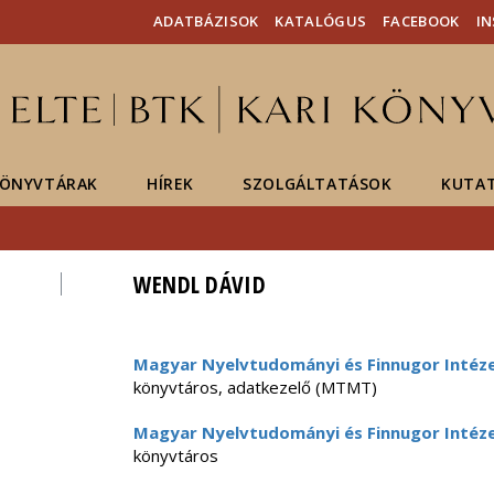
Események
ELTE a
Hírek
ADATBÁZISOK
KATALÓGUS
FACEBOOK
I
sajtóban
ÖNYVTÁRAK
HÍREK
SZOLGÁLTATÁSOK
KUTA
WENDL DÁVID
Magyar Nyelvtudományi és Finnugor Intéz
könyvtáros, adatkezelő (MTMT)
Magyar Nyelvtudományi és Finnugor Intéz
könyvtáros