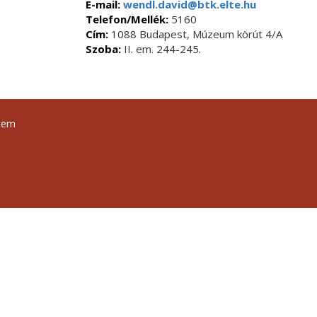
E-mail:
wendl.david@btk.elte.hu
Telefon/Mellék:
5160
Cím:
1088 Budapest, Múzeum körút 4/A
Szoba:
II. em. 244-245.
tem