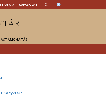
NSTAGRAM
KAPCSOLAT
TÁSTÁMOGATÁS
et
et Könyvtára