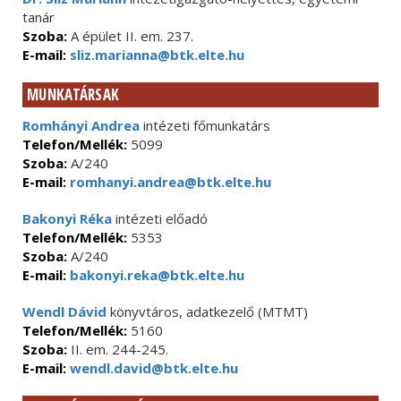
tanár
Szoba:
A épület II. em. 237.
E-mail:
sliz.marianna@btk.elte.hu
MUNKATÁRSAK
Romhányi Andrea
intézeti főmunkatárs
Telefon/Mellék:
5099
Szoba:
A/240
E-mail:
romhanyi.andrea@btk.elte.hu
Bakonyi Réka
intézeti előadó
Telefon/Mellék:
5353
Szoba:
A/240
E-mail:
bakonyi.reka@btk.elte.hu
Wendl Dávid
könyvtáros, adatkezelő (MTMT)
Telefon/Mellék:
5160
Szoba:
II. em. 244-245.
E-mail:
wendl.david@btk.elte.hu