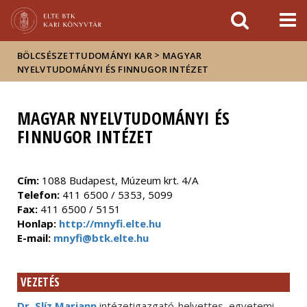
Események
ELTE a
Hírek
sajtóban
>
BÖLCSÉSZETTUDOMÁNYI KAR
MAGYAR
NYELVTUDOMÁNYI ÉS FINNUGOR INTÉZET
MAGYAR NYELVTUDOMÁNYI ÉS
FINNUGOR INTÉZET
Cím:
1088 Budapest, Múzeum krt. 4/A
Telefon:
411 6500 / 5353, 5099
Fax:
411 6500 / 5151
Honlap:
http://mnyfi.elte.hu
E-mail:
mnyfi@btk.elte.hu
VEZETÉS
Dr. Slíz Mariann
intézetigazgató-helyettes, egyetemi