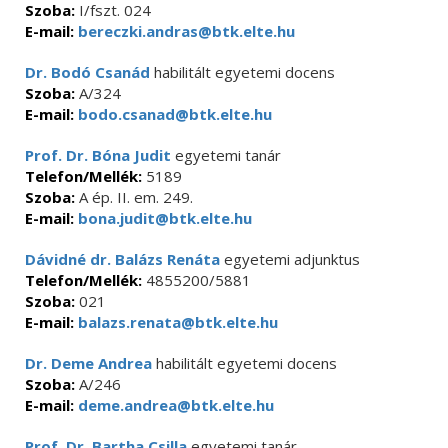
Szoba:
I/fszt. 024
E-mail:
bereczki.andras@btk.elte.hu
Dr. Bodó Csanád
habilitált egyetemi docens
Szoba:
A/324
E-mail:
bodo.csanad@btk.elte.hu
Prof. Dr. Bóna Judit
egyetemi tanár
Telefon/Mellék:
5189
Szoba:
A ép. II. em. 249.
E-mail:
bona.judit@btk.elte.hu
Dávidné dr. Balázs Renáta
egyetemi adjunktus
Telefon/Mellék:
4855200/5881
Szoba:
021
E-mail:
balazs.renata@btk.elte.hu
Dr. Deme Andrea
habilitált egyetemi docens
Szoba:
A/246
E-mail:
deme.andrea@btk.elte.hu
Prof. Dr. Bartha Csilla
egyetemi tanár