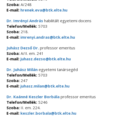
Szoba:
A/248
E-mail:
hrenek.eva@btk.elte.hu
Dr. Imrényi András
habilitált egyetemi docens
Telefon/Mellék:
5703
Szoba:
218.
E-mail:
imrenyi.andras@btk.elte.hu
Juhász Dezső Dr.
professor emeritus
Szoba:
A/II. em. 241
E-mail:
juhasz.dezso@btk.elte.hu
Dr. Juhász Milán
egyetemi tanársegéd
Telefon/Mellék:
5703
Szoba:
247
E-mail:
juhasz.milan@btk.elte.hu
Dr. Kaánné Keszler Borbála
professor emeritus
Telefon/Mellék:
5246
Szoba:
II. em. 224.
E-mail:
keszler.borbala@btk.elte.hu