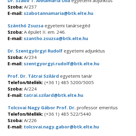
Dr. Szabó T. Annamária Ulla
egyetemi adjunktus
Szoba:
A/237
E-mail:
szabotannamaria@btk.elte.hu
Szánthó Zsuzsa
egyetemi tanársegéd
Szoba:
A épület II. em. 246.
E-mail:
szantho.zsuzsa@btk.elte.hu
Dr. Szentgyörgyi Rudolf
egyetemi adjunktus
Szoba:
A/234
E-mail:
szentgyorgyi.rudolf@btk.elte.hu
Prof. Dr. Tátrai Szilárd
egyetemi tanár
Telefon/Mellék:
(+36 1) 485 5200/5005
Szoba:
A/224
E-mail:
tatrai.szilard@btk.elte.hu
Tolcsvai Nagy Gábor Prof. Dr.
professor emeritus
Telefon/Mellék:
(+36 1) 485 522/5440
Szoba:
A/226
E-mail:
tolcsvai.nagy.gabor@btk.elte.hu