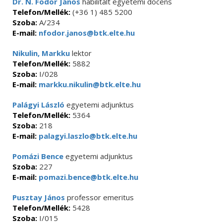
Dr. N. Fodor János
habilitált egyetemi docens
Telefon/Mellék:
(+36 1) 485 5200
Szoba:
A/234
E-mail:
nfodor.janos@btk.elte.hu
Nikulin, Markku
lektor
Telefon/Mellék:
5882
Szoba:
I/028
E-mail:
markku.nikulin@btk.elte.hu
Palágyi László
egyetemi adjunktus
Telefon/Mellék:
5364
Szoba:
218
E-mail:
palagyi.laszlo@btk.elte.hu
Pomázi Bence
egyetemi adjunktus
Szoba:
227
E-mail:
pomazi.bence@btk.elte.hu
Pusztay János
professor emeritus
Telefon/Mellék:
5428
Szoba:
I/015