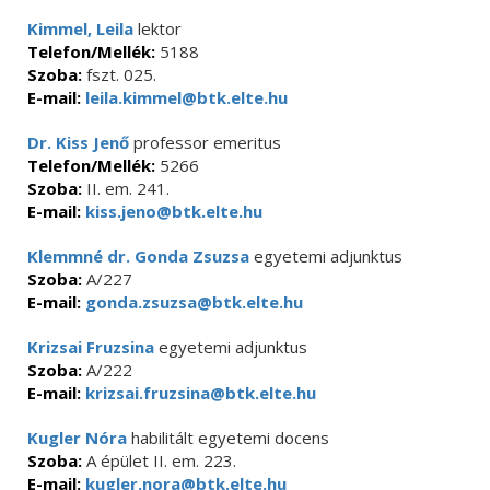
Kimmel, Leila
lektor
Telefon/Mellék:
5188
Szoba:
fszt. 025.
E-mail:
leila.kimmel@btk.elte.hu
Dr. Kiss Jenő
professor emeritus
Telefon/Mellék:
5266
Szoba:
II. em. 241.
E-mail:
kiss.jeno@btk.elte.hu
Klemmné dr. Gonda Zsuzsa
egyetemi adjunktus
Szoba:
A/227
E-mail:
gonda.zsuzsa@btk.elte.hu
Krizsai Fruzsina
egyetemi adjunktus
Szoba:
A/222
E-mail:
krizsai.fruzsina@btk.elte.hu
Kugler Nóra
habilitált egyetemi docens
Szoba:
A épület II. em. 223.
E-mail:
kugler.nora@btk.elte.hu