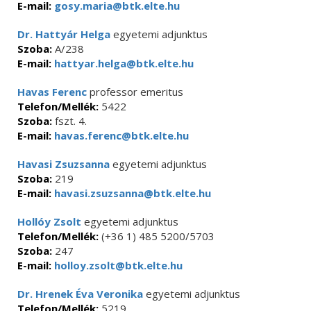
E-mail:
gosy.maria@btk.elte.hu
Dr. Hattyár Helga
egyetemi adjunktus
Szoba:
A/238
E-mail:
hattyar.helga@btk.elte.hu
Havas Ferenc
professor emeritus
Telefon/Mellék:
5422
Szoba:
fszt. 4.
E-mail:
havas.ferenc@btk.elte.hu
Havasi Zsuzsanna
egyetemi adjunktus
Szoba:
219
E-mail:
havasi.zsuzsanna@btk.elte.hu
Hollóy Zsolt
egyetemi adjunktus
Telefon/Mellék:
(+36 1) 485 5200/5703
Szoba:
247
E-mail:
holloy.zsolt@btk.elte.hu
Dr. Hrenek Éva Veronika
egyetemi adjunktus
Telefon/Mellék:
5219