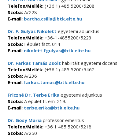
Telefon/Mellék:
(+36 1) 485 5200/5208
Szoba:
A/228
E-mail:
bartha.csilla@btk.elte.hu
Dr. F. Gulyás Nikolett
egyetemi adjunktus
Telefon/Mellék:
+36-1-4855200/5223
Szoba:
I épület fszt. 014
E-mail:
nikolett.fgulyas@btk.elte.hu
Dr. Farkas Tamás Zsolt
habilitált egyetemi docens
Telefon/Mellék:
(+36 1) 485 5200/5462
Szoba:
A/236
E-mail:
farkas.tamas@btk.elte.hu
Friczné Dr. Terbe Erika
egyetemi adjunktus
Szoba:
A épület II. em. 219.
E-mail:
terbe.erika@btk.elte.hu
Dr. Gósy Mária
professor emeritus
Telefon/Mellék:
+36 1 485 5200/5218
Szoba:
A/250