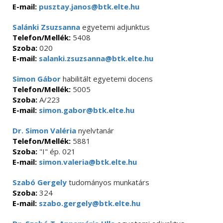
E-mail:
pusztay.janos@btk.elte.hu
Salánki Zsuzsanna
egyetemi adjunktus
Telefon/Mellék:
5408
Szoba:
020
E-mail:
salanki.zsuzsanna@btk.elte.hu
Simon Gábor
habilitált egyetemi docens
Telefon/Mellék:
5005
Szoba:
A/223
E-mail:
simon.gabor@btk.elte.hu
Dr. Simon Valéria
nyelvtanár
Telefon/Mellék:
5881
Szoba:
"I" ép. 021
E-mail:
simon.valeria@btk.elte.hu
Szabó Gergely
tudományos munkatárs
Szoba:
324
E-mail:
szabo.gergely@btk.elte.hu