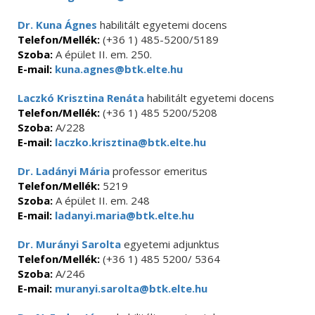
Dr. Kuna Ágnes
habilitált egyetemi docens
Telefon/Mellék:
(+36 1) 485-5200/5189
Szoba:
A épület II. em. 250.
E-mail:
kuna.agnes@btk.elte.hu
Laczkó Krisztina Renáta
habilitált egyetemi docens
Telefon/Mellék:
(+36 1) 485 5200/5208
Szoba:
A/228
E-mail:
laczko.krisztina@btk.elte.hu
Dr. Ladányi Mária
professor emeritus
Telefon/Mellék:
5219
Szoba:
A épület II. em. 248
E-mail:
ladanyi.maria@btk.elte.hu
Dr. Murányi Sarolta
egyetemi adjunktus
Telefon/Mellék:
(+36 1) 485 5200/ 5364
Szoba:
A/246
E-mail:
muranyi.sarolta@btk.elte.hu