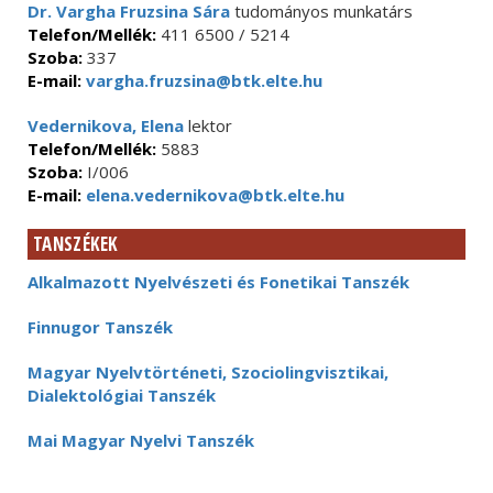
Dr. Vargha Fruzsina Sára
tudományos munkatárs
Telefon/Mellék:
411 6500 / 5214
Szoba:
337
E-mail:
vargha.fruzsina@btk.elte.hu
Vedernikova, Elena
lektor
Telefon/Mellék:
5883
Szoba:
I/006
E-mail:
elena.vedernikova@btk.elte.hu
TANSZÉKEK
Alkalmazott Nyelvészeti és Fonetikai Tanszék
Finnugor Tanszék
Magyar Nyelvtörténeti, Szociolingvisztikai,
Dialektológiai Tanszék
Mai Magyar Nyelvi Tanszék