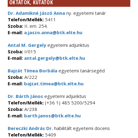
OKTATÓK, KUTATÓK
Dr. Adamikné Jászó Anna
ny. egyetemi tanár
Telefon/Mellék:
5411
Szoba:
II. em. 254.
E-mail:
a.jaszo.anna@btk.elte.hu
Antal M. Gergely
egyetemi adjunktus
Szoba:
I/015
E-mail:
antal.gergely@btk.elte.hu
Bajzát Tímea Borbála
egyetemi tanársegéd
Szoba:
A/222
E-mail:
bajzat.timea@btk.elte.hu
Dr. Bárth János
egyetemi adjunktus
Telefon/Mellék:
(+36 1) 485 5200/5294
Szoba:
A/238
E-mail:
barth.janos@btk.elte.hu
Bereczki András Dr.
habilitált egyetemi docens
Telefon/Mellék:
5409