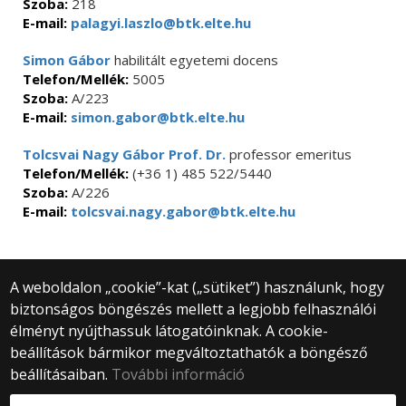
Szoba:
218
E-mail:
palagyi.laszlo@btk.elte.hu
Simon Gábor
habilitált egyetemi docens
Telefon/Mellék:
5005
Szoba:
A/223
E-mail:
simon.gabor@btk.elte.hu
Tolcsvai Nagy Gábor Prof. Dr.
professor emeritus
Telefon/Mellék:
(+36 1) 485 522/5440
Szoba:
A/226
E-mail:
tolcsvai.nagy.gabor@btk.elte.hu
A weboldalon „cookie”-kat („sütiket”) használunk, hogy
biztonságos böngészés mellett a legjobb felhasználói
© 2025 Eötvös Loránd Tudományegyetem
élményt nyújthassuk látogatóinknak. A cookie-
Minden jog fenntartva.
beállítások bármikor megváltoztathatók a böngésző
1053 Budapest, Egyetem tér 1–3.
Központi telefonszám: +36 1 411 6500
beállításaiban.
További információ
Webfejlesztés: