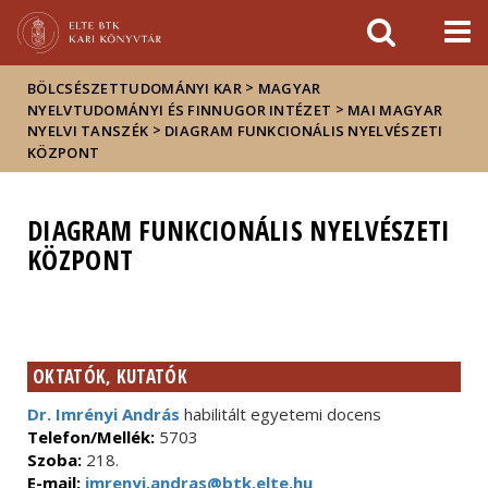
Események
ELTE a
Hírek
sajtóban
>
BÖLCSÉSZETTUDOMÁNYI KAR
MAGYAR
>
NYELVTUDOMÁNYI ÉS FINNUGOR INTÉZET
MAI MAGYAR
>
NYELVI TANSZÉK
DIAGRAM FUNKCIONÁLIS NYELVÉSZETI
KÖZPONT
DIAGRAM FUNKCIONÁLIS NYELVÉSZETI
KÖZPONT
OKTATÓK, KUTATÓK
Dr. Imrényi András
habilitált egyetemi docens
Telefon/Mellék:
5703
Szoba:
218.
E-mail:
imrenyi.andras@btk.elte.hu