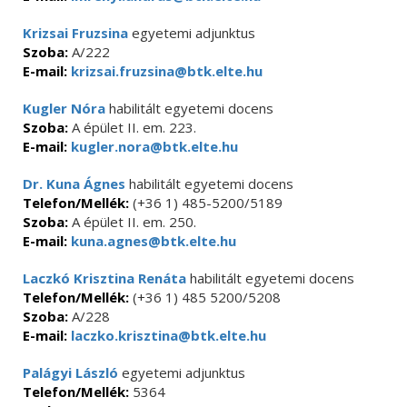
Krizsai Fruzsina
egyetemi adjunktus
Szoba:
A/222
E-mail:
krizsai.fruzsina@btk.elte.hu
Kugler Nóra
habilitált egyetemi docens
Szoba:
A épület II. em. 223.
E-mail:
kugler.nora@btk.elte.hu
Dr. Kuna Ágnes
habilitált egyetemi docens
Telefon/Mellék:
(+36 1) 485-5200/5189
Szoba:
A épület II. em. 250.
E-mail:
kuna.agnes@btk.elte.hu
Laczkó Krisztina Renáta
habilitált egyetemi docens
Telefon/Mellék:
(+36 1) 485 5200/5208
Szoba:
A/228
E-mail:
laczko.krisztina@btk.elte.hu
Palágyi László
egyetemi adjunktus
Telefon/Mellék:
5364