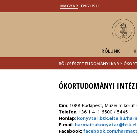
MAGYAR
ENGLISH
RÓLUNK
K
>
BÖLCSÉSZETTUDOMÁNYI KAR
ÓKORT
ÓKORTUDOMÁNYI INTÉZE
Cím
: 1088 Budapest, Múzeum körút 
Telefon
: +36 1 411 6500 / 5445
Honlap
:
konyvtar.btk.elte.hu/har
E-mail:
harmattakonyvtar@btk.el
Facebook
:
facebook.com/harmat