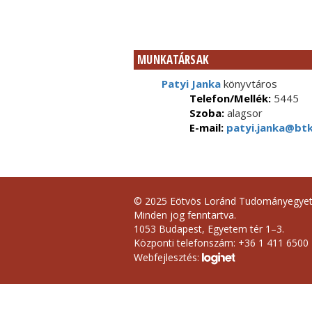
MUNKATÁRSAK
Patyi Janka
könyvtáros
Telefon/Mellék:
5445
Szoba:
alagsor
E-mail:
patyi.janka@btk
© 2025 Eötvös Loránd Tudományegye
Minden jog fenntartva.
1053 Budapest, Egyetem tér 1–3.
Központi telefonszám: +36 1 411 6500
Webfejlesztés: