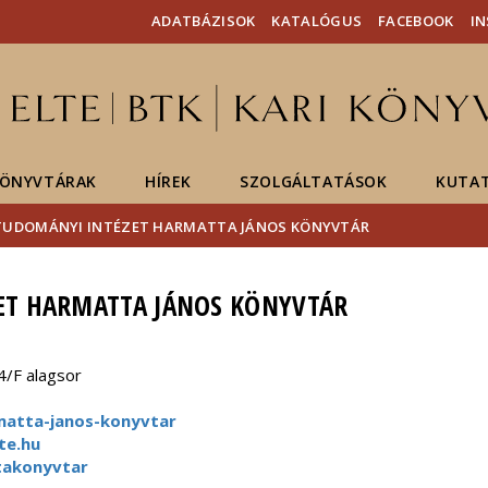
Események
ELTE a
Hírek
ADATBÁZISOK
KATALÓGUS
FACEBOOK
I
sajtóban
ÖNYVTÁRAK
HÍREK
SZOLGÁLTATÁSOK
KUTA
UDOMÁNYI INTÉZET HARMATTA JÁNOS KÖNYVTÁR
T HARMATTA JÁNOS KÖNYVTÁR
4/F alagsor
matta-janos-konyvtar
te.hu
takonyvtar