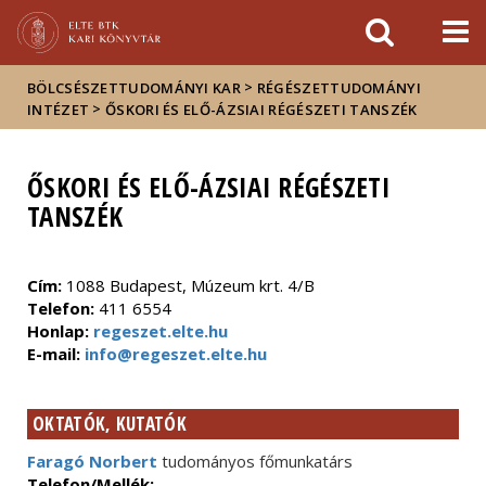
Események
ELTE a
Hírek
sajtóban
>
BÖLCSÉSZETTUDOMÁNYI KAR
RÉGÉSZETTUDOMÁNYI
>
INTÉZET
ŐSKORI ÉS ELŐ-ÁZSIAI RÉGÉSZETI TANSZÉK
ŐSKORI ÉS ELŐ-ÁZSIAI RÉGÉSZETI
TANSZÉK
Cím:
1088 Budapest, Múzeum krt. 4/B
Telefon:
411 6554
Honlap:
regeszet.elte.hu
E-mail:
info@regeszet.elte.hu
OKTATÓK, KUTATÓK
Faragó Norbert
tudományos főmunkatárs
Telefon/Mellék:
-