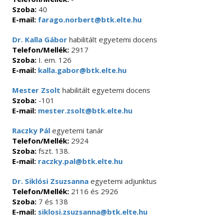
Szoba:
40
E-mail:
farago.norbert@btk.elte.hu
Dr. Kalla Gábor
habilitált egyetemi docens
Telefon/Mellék:
2917
Szoba:
I. em. 126
E-mail:
kalla.gabor@btk.elte.hu
Mester Zsolt
habilitált egyetemi docens
Szoba:
-101
E-mail:
mester.zsolt@btk.elte.hu
Raczky Pál
egyetemi tanár
Telefon/Mellék:
2924
Szoba:
fszt. 138.
E-mail:
raczky.pal@btk.elte.hu
Dr. Siklósi Zsuzsanna
egyetemi adjunktus
Telefon/Mellék:
2116 és 2926
Szoba:
7 és 138
E-mail:
siklosi.zsuzsanna@btk.elte.hu