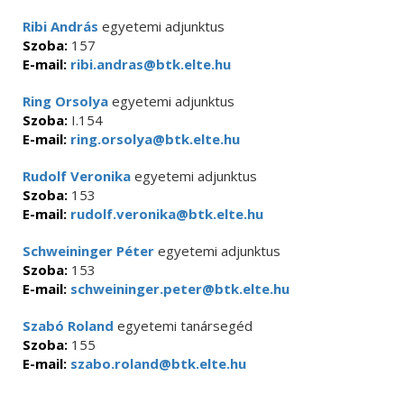
Ribi András
egyetemi adjunktus
Szoba:
157
E-mail:
ribi.andras@btk.elte.hu
Ring Orsolya
egyetemi adjunktus
Szoba:
I.154
E-mail:
ring.orsolya@btk.elte.hu
Rudolf Veronika
egyetemi adjunktus
Szoba:
153
E-mail:
rudolf.veronika@btk.elte.hu
Schweininger Péter
egyetemi adjunktus
Szoba:
153
E-mail:
schweininger.peter@btk.elte.hu
Szabó Roland
egyetemi tanársegéd
Szoba:
155
E-mail:
szabo.roland@btk.elte.hu