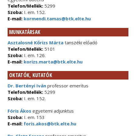
Telefon/Mellék:
5299
Szoba:
I. em. 152.
E-mail:
kormendi.tamas@btk.elte.hu
MUNKATÁRSAK
Asztalosné Kőrizs Márta
tanszéki előadó
Telefon/Mellék:
5101
Szoba:
I. em. 126.
E-mail:
korizs.marta@btk.elte.hu
OKTATÓK, KUTATÓK
Dr. Bertényi Iván
professor emeritus
Telefon/Mellék:
5299
Szoba:
I. em. 152.
Fóris Ákos
egyetemi adjunktus
Szoba:
I. em. 153
E-mail:
foris.akos@btk.elte.hu