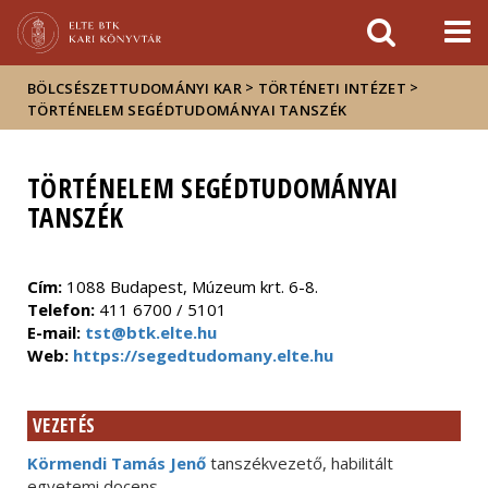
Események
ELTE a
Hírek
sajtóban
>
>
BÖLCSÉSZETTUDOMÁNYI KAR
TÖRTÉNETI INTÉZET
TÖRTÉNELEM SEGÉDTUDOMÁNYAI TANSZÉK
TÖRTÉNELEM SEGÉDTUDOMÁNYAI
TANSZÉK
Cím:
1088 Budapest, Múzeum krt. 6-8.
Telefon:
411 6700 / 5101
E-mail:
tst@btk.elte.hu
Web:
https://segedtudomany.elte.hu
VEZETÉS
Körmendi Tamás Jenő
tanszékvezető, habilitált
egyetemi docens