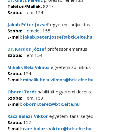
Dr. Glatz Ferenc
professor emeritus
Telefon/Mellék:
8247
Szoba:
I. em. 154.
Jakab Péter József
egyetemi adjunktus
Szoba:
I. emelet 155.
E-mail:
jakab.peter.jozsef@btk.elte.hu
Dr. Kardos József
professor emeritus
Szoba:
I. em 154.
Mihalik Béla Vilmos
egyetemi adjunktus
Szoba:
154.
E-mail:
mihalik.bela.vilmos@btk.elte.hu
Oborni Teréz
habilitált egyetemi docens
Szoba:
I. em. 153
E-mail:
oborni.terez@btk.elte.hu
Rácz Balázs Viktor
egyetemi tanársegéd
Szoba:
157
E-mail:
racz.balazs.viktor@btk.elte.hu