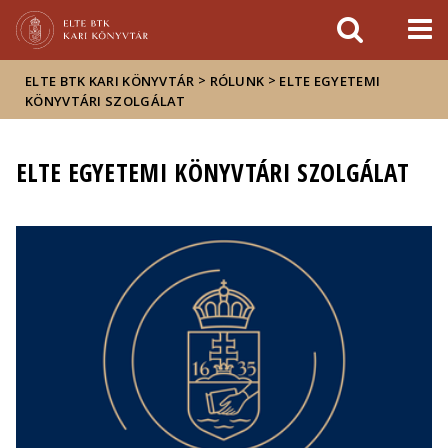
Események
ELTE a
Hírek
sajtóban
>
>
ELTE BTK KARI KÖNYVTÁR
RÓLUNK
ELTE EGYETEMI
KÖNYVTÁRI SZOLGÁLAT
ELTE EGYETEMI KÖNYVTÁRI SZOLGÁLAT