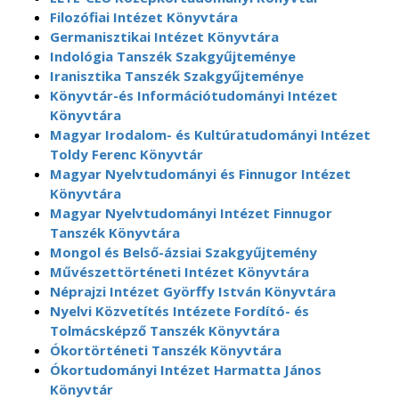
Filozófiai Intézet Könyvtára
Germanisztikai Intézet Könyvtára
Indológia Tanszék Szakgyűjteménye
Iranisztika Tanszék Szakgyűjteménye
Könyvtár-és Információtudományi Intézet
Könyvtára
Magyar Irodalom- és Kultúratudományi Intézet
Toldy Ferenc Könyvtár
Magyar Nyelvtudományi és Finnugor Intézet
Könyvtára
Magyar Nyelvtudományi Intézet Finnugor
Tanszék Könyvtára
Mongol és Belső-ázsiai Szakgyűjtemény
Művészettörténeti Intézet Könyvtára
Néprajzi Intézet Györffy István Könyvtára
Nyelvi Közvetítés Intézete Fordító- és
Tolmácsképző Tanszék Könyvtára
Ókortörténeti Tanszék Könyvtára
Ókortudományi Intézet Harmatta János
Könyvtár