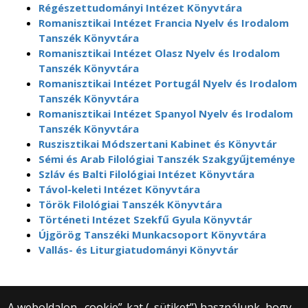
Régészettudományi Intézet Könyvtára
Romanisztikai Intézet Francia Nyelv és Irodalom
Tanszék Könyvtára
Romanisztikai Intézet Olasz Nyelv és Irodalom
Tanszék Könyvtára
Romanisztikai Intézet Portugál Nyelv és Irodalom
Tanszék Könyvtára
Romanisztikai Intézet Spanyol Nyelv és Irodalom
Tanszék Könyvtára
Ruszisztikai Módszertani Kabinet és Könyvtár
Sémi és Arab Filológiai Tanszék Szakgyűjteménye
Szláv és Balti Filológiai Intézet Könyvtára
Távol-keleti Intézet Könyvtára
Török Filológiai Tanszék Könyvtára
Történeti Intézet Szekfű Gyula Könyvtár
Újgörög Tanszéki Munkacsoport Könyvtára
Vallás- és Liturgiatudományi Könyvtár
A weboldalon „cookie”-kat („sütiket”) használunk, hogy