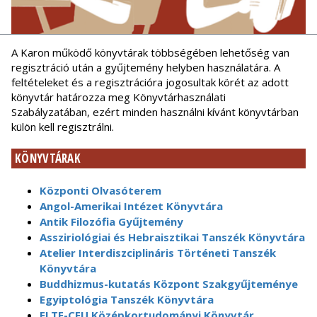
A Karon működő könyvtárak többségében lehetőség van
regisztráció után a gyűjtemény helyben használatára. A
feltételeket és a regisztrációra jogosultak körét az adott
könyvtár határozza meg Könyvtárhasználati
Szabályzatában, ezért minden használni kívánt könyvtárban
külön kell regisztrálni.
KÖNYVTÁRAK
Központi Olvasóterem
Angol-Amerikai Intézet Könyvtára
Antik Filozófia Gyűjtemény
Assziriológiai és Hebraisztikai Tanszék Könyvtára
Atelier Interdiszciplináris Történeti Tanszék
Könyvtára
Buddhizmus-kutatás Központ Szakgyűjteménye
Egyiptológia Tanszék Könyvtára
ELTE-CEU Középkortudományi Könyvtár