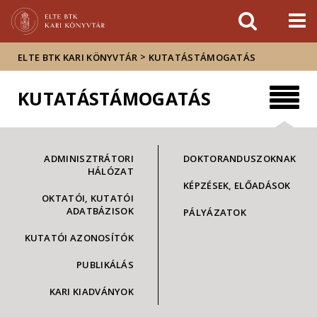
Események
ELTE a
Hírek
sajtóban
>
ELTE BTK KARI KÖNYVTÁR
KUTATÁSTÁMOGATÁS
KUTATÁSTÁMOGATÁS
ADMINISZTRÁTORI
DOKTORANDUSZOKNAK
HÁLÓZAT
KÉPZÉSEK, ELŐADÁSOK
OKTATÓI, KUTATÓI
ADATBÁZISOK
PÁLYÁZATOK
KUTATÓI AZONOSÍTÓK
PUBLIKÁLÁS
KARI KIADVÁNYOK