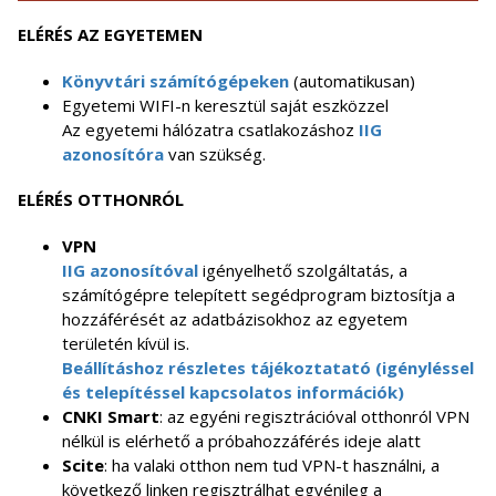
ELÉRÉS AZ EGYETEMEN
Könyvtári számítógépeken
(automatikusan)
Egyetemi WIFI-n keresztül saját eszközzel
Az egyetemi hálózatra csatlakozáshoz
IIG
azonosítóra
van szükség.
ELÉRÉS OTTHONRÓL
VPN
IIG azonosítóval
igényelhető szolgáltatás, a
számítógépre telepített segédprogram biztosítja a
hozzáférését az adatbázisokhoz az egyetem
területén kívül is.
Beállításhoz részletes tájékoztatató (igényléssel
és telepítéssel kapcsolatos információk)
CNKI Smart
: az egyéni regisztrációval otthonról VPN
nélkül is elérhető a próbahozzáférés ideje alatt
Scite
: ha valaki otthon nem tud VPN-t használni, a
következő linken regisztrálhat egyénileg a