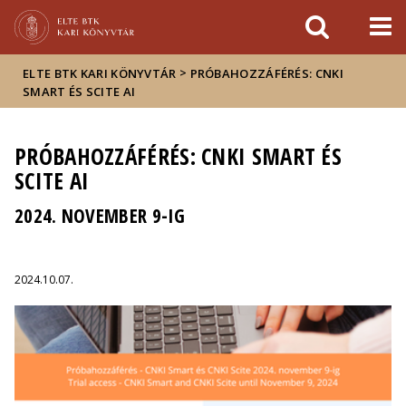
Események
ELTE a
Hírek
sajtóban
>
ELTE BTK KARI KÖNYVTÁR
PRÓBAHOZZÁFÉRÉS: CNKI
SMART ÉS SCITE AI
PRÓBAHOZZÁFÉRÉS: CNKI SMART ÉS
SCITE AI
2024. NOVEMBER 9-IG
2024.10.07.