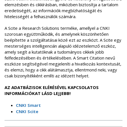
elemzésben és cikkírásban, miközben biztosítja a tartalom
eredetiségét, az információk megbízhatóságát és
hitelességét a felhasználók számára.
A Scite a Research Solutions terméke, amellyel a CNKI
szorosan együttműködik, és amelynek köszönhetően
beépítette a szolgáltatásai közé ezt az eszközt. A Scite egy
mesterséges intelligencián alapuló idézetelemző eszköz,
amely segít a kutatóknak a tudományos cikkek jobb
felfedezésében és értékelésében. A Smart Citation nevű
eszköze segítségével megjeleníti a hivatkozás kontextusát,
és elemzi, hogy a cikk alátámasztja, ellentmond neki, vagy
csak bizonyítékként említi az idézett helyet.
AZ ADATBÁZISOK ELÉRÉSÉVEL KAPCSOLATOS
INFORMÁCIÓKAT LÁSD LEJJEBB!
CNKI Smart
CNKI Scite