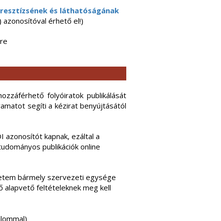
resztízsének és láthatóságának
azonosítóval érhető el!)
mre
zzáférhető folyóiratok publikálását
amatot segíti a kézirat benyújtásától
 azonosítót kapnak, ezáltal a
tudományos publikációk online
etem bármely szervezeti egysége
ző alapvető feltételeknek meg kell
alommal)