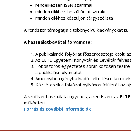
rendelkezzen ISSN számmal
minden cikkhez készüljön absztrakt
minden cikkhez készüljön tárgyszólista​
A rendszer támogatja a többnyelvű kiadványokat is.
A használatbavétel folyamata:
A publikálandó folyóirat főszerkesztője kitölti a
Az ELTE Egyetemi Könyvtár és Levéltár felveszi
Többszörös egyeztetés során közösen testre sza
a publikálási folyamatát
Amennyiben igényli a kiadó, feltöltésre kerülnek
Közzéteszik a folyóirat nyilvános felületét az ojs
A szoftver használata ingyenes, a rendszert az ELT
működteti.
Forrás és további információk