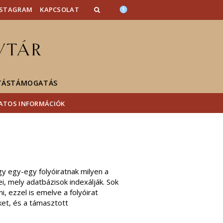
NSTAGRAM
KAPCSOLAT
TÁSTÁMOGATÁS
LATOS INFORMÁCIÓK
 egy-egy folyóiratnak milyen a
, mely adatbázisok indexálják. Sok
, ezzel is emelve a folyóirat
ket, és a támasztott