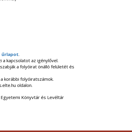
z
űrlapot
.
 a kapcsolatot az igénylővel.
bják a folyóirat önálló felületét és
 a korábbi folyóiratszámok.
.elte.hu oldalon.
E Egyetemi Könyvtár és Levéltár