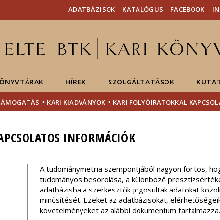
Események
ELTE a
Hírek
ADATBÁZISOK
KATALÓGUS
FACEBOOK
I
sajtóban
ÖNYVTÁRAK
HÍREK
SZOLGÁLTATÁSOK
KUTA
>
>
TÁMOGATÁS
KARI KIADVÁNYOK
KARI FOLYÓIRATOKKAL KAPCSO
KAPCSOLATOS INFORMÁCIÓK
A tudománymetria szempontjából nagyon fontos, hogy
tudományos besorolása, a különböző presztízsértékei
adatbázisba a szerkesztők jogosultak adatokat közölni
minősítését. Ezeket az adatbázisokat, elérhetőségei
követelményeket az alábbi dokumentum tartalmazza.