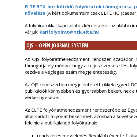
ELTE BTK-hoz kötődő folyóiratok támogatása, p
növelése
(A kért dokumentum csak ELTE IIG (caesar) 
A folyóiratokkal kapcsolatos kérdéseiket az alábbi cí
várjuk:
karifolyoirat@btk.elte.hu
OJS – OPEN JOURNAL SYSTEM
Az OJS folyóiratmenedzsment rendszer szabadon ho
támogatja oly módon, hogy a teljes szerkesztési foly
kezdve a végleges szám megjelentetéséig.
Az OJS rendszerben megjelentetett cikkek egyedi DOI
publikációk könnyebben és gyorsabban bekerülnek a 
vérkeringésébe.
Az ELTE folyóiratmenedzsment rendszerébe az Egy
által kiadott folyóirat bekerülhet, azonban a követke
felelnie a publikálandó folyóiratnak:
rendszeres megjelenés (legalább évente 1 alk