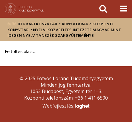
Események
ELTE a
Hírek
sajtóban
>
>
ELTE BTK KARI KÖNYVTÁR
KÖNYVTÁRAK
KÖZPONTI
>
KÖNYVTÁR
NYELVI KÖZVETÍTÉS INTÉZETE MAGYAR MINT
IDEGEN NYELV TANSZÉK SZAKGYŰJTEMÉNYE
Feltöltés alatt...
© 2025 Eötvös Loránd Tudományegyetem
Minden jog fenntartva.
1053 Budapest, Egyetem tér 1–3.
Központi telefonszám: +36 1 411 6500
Webfejlesztés: