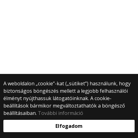
A weboldalon „cookie”-kat („sütiket”) használunk, hogy
biztonságos böngészés mellett a legjobb felhasználói
élményt nyújthassuk látogatóinknak. A cookie-
beállítások bármikor megváltoztathatók a böngésző
beállításaiban.
További információ
Elfogadom