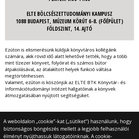
ELTE BÖLCSÉSZETTUDOMÁNYI KAMPUSZ
1088 BUDAPEST, MÚZEUM KÖRÚT 6-8. (FŐÉPÜLET)
FÖLDSZINT, 14. AJTÓ
Ezúton is elismerésünk küldjük könyvtáros kollégáink
számára, akik rövid idő alatt lehetővé tették, hogy a több
mint tízezer könyvet, folyóirat és számos bútor
átpakolásával, az átalakított helyek funkció váltása
megtörténhessen.
Valamint, ezúton is köszönjük az ELTE BTK Könyvtár- és
Információtudományi Intézet hallgatóinak a könyvek
átmozgatásában nyújtott segítségüket.
A weboldalon „cookie”-kat („sütiket”) használunk, hogy
biztonságos böngészés mellett a legjobb felhasználói
© 2025 Eötvös Loránd Tudományegyetem
élményt nyújthassuk látogatóinknak. A cookie-
Minden jog fenntartva.