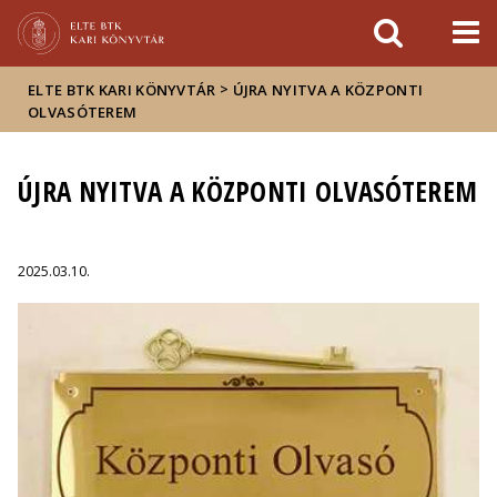
Események
ELTE a
Hírek
sajtóban
>
ELTE BTK KARI KÖNYVTÁR
ÚJRA NYITVA A KÖZPONTI
OLVASÓTEREM
ÚJRA NYITVA A KÖZPONTI OLVASÓTEREM
2025.03.10.