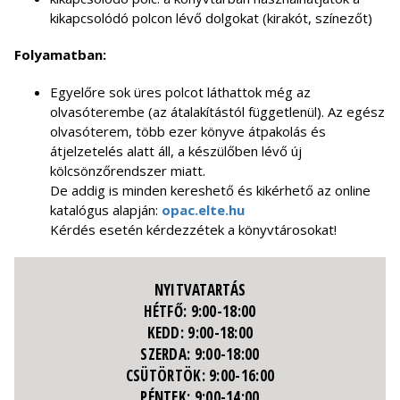
kikapcsolódó polcon lévő dolgokat (kirakót, színezőt)
Folyamatban:
Egyelőre sok üres polcot láthattok még az
olvasóterembe (az átalakítástól függetlenül). Az egész
olvasóterem, több ezer könyve átpakolás és
átjelzetelés alatt áll, a készülőben lévő új
kölcsönzőrendszer miatt.
De addig is minden kereshető és kikérhető az online
katalógus alapján:
opac.elte.hu
Kérdés esetén kérdezzétek a könyvtárosokat!
NYITVATARTÁS
HÉTFŐ: 9:00-18:00
KEDD: 9:00-18:00
SZERDA: 9:00-18:00
CSÜTÖRTÖK: 9:00-16:00
PÉNTEK: 9:00-14:00