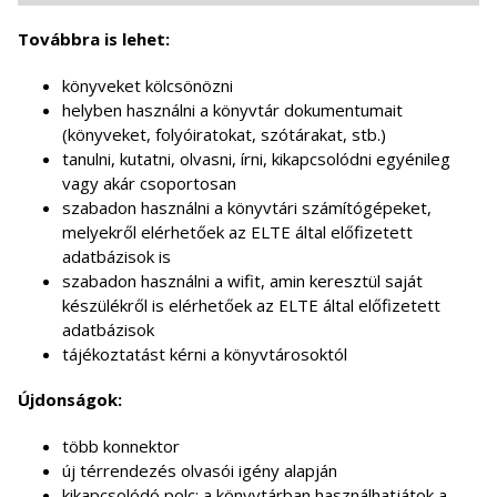
Továbbra is lehet:
könyveket kölcsönözni
helyben használni a könyvtár dokumentumait
(könyveket, folyóiratokat, szótárakat, stb.)
tanulni, kutatni, olvasni, írni, kikapcsolódni egyénileg
vagy akár csoportosan
szabadon használni a könyvtári számítógépeket,
melyekről elérhetőek az ELTE által előfizetett
adatbázisok is
szabadon használni a wifit, amin keresztül saját
készülékről is elérhetőek az ELTE által előfizetett
adatbázisok
tájékoztatást kérni a könyvtárosoktól
Újdonságok:
több konnektor
új térrendezés olvasói igény alapján
kikapcsolódó polc: a könyvtárban használhatjátok a