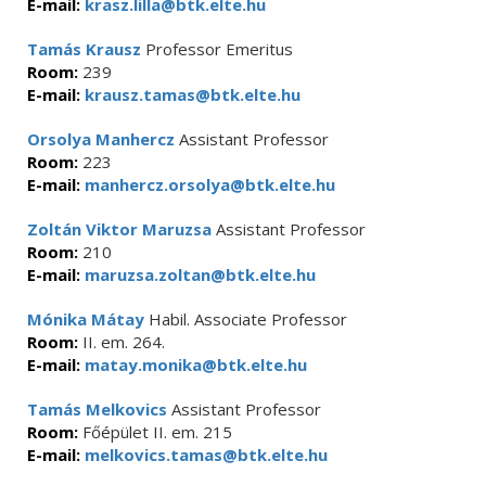
E-mail:
krasz.lilla@btk.elte.hu
Tamás Krausz
Professor Emeritus
Room:
239
E-mail:
krausz.tamas@btk.elte.hu
Orsolya Manhercz
Assistant Professor
Room:
223
E-mail:
manhercz.orsolya@btk.elte.hu
Zoltán Viktor Maruzsa
Assistant Professor
Room:
210
E-mail:
maruzsa.zoltan@btk.elte.hu
Mónika Mátay
Habil. Associate Professor
Room:
II. em. 264.
E-mail:
matay.monika@btk.elte.hu
Tamás Melkovics
Assistant Professor
Room:
Főépület II. em. 215
E-mail:
melkovics.tamas@btk.elte.hu