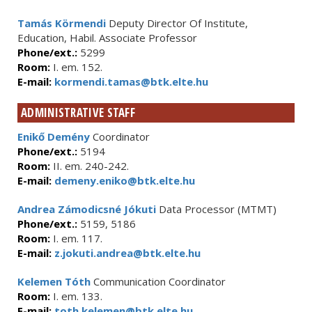
Tamás Körmendi
Deputy Director Of Institute,
Education, Habil. Associate Professor
Phone/ext.:
5299
Room:
I. em. 152.
E-mail:
kormendi.tamas@btk.elte.hu
ADMINISTRATIVE STAFF
Enikő Demény
Coordinator
Phone/ext.:
5194
Room:
II. em. 240-242.
E-mail:
demeny.eniko@btk.elte.hu
Andrea Zámodicsné Jókuti
Data Processor (MTMT)
Phone/ext.:
5159, 5186
Room:
I. em. 117.
E-mail:
z.jokuti.andrea@btk.elte.hu
Kelemen Tóth
Communication Coordinator
Room:
I. em. 133.
E-mail:
toth.kelemen@btk.elte.hu