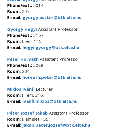
Phone/ext.:
5014
Room:
247
E-mail:
gyorgy.eszter@btk.elte.hu
György Hegyi
Assistant Professor
Phone/ext.:
5157
Room:
I. em. 145
E-mail:
hegyi.gyorgy@btk.elte.hu
Péter Horváth
Assistant Professor
Phone/ext.:
5088
Room:
204
E-mail:
horvath.peter@btk.elte.hu
Miklós Ivánfi
Lecturer
Room:
II. em. 216.
E-mail:
ivanfi.miklos@btk.elte.hu
Péter József Jakab
Assistant Professor
Room:
I. emelet 155.
E-mail:
jakab.peter.jozsef@btk.elte.hu