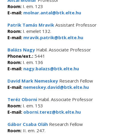
Antal Molnár
Professor
Room:
I. em. 123
E-mail:
molnar.antal@btk.elte.hu
Patrik Tamás Mravik
Assistant Professor
Room:
I. emelet 132.
E-mail:
mravik.patrik@btk.elte.hu
Balázs Nagy
Habil. Associate Professor
Phone/ext.:
5441
Room:
I. em. 136
E-mail:
nagy.balazs@btk.elte.hu
David Mark Nemeskey
Research Fellow
E-mail:
nemeskey.david@btk.elte.hu
Teréz Oborni
Habil. Associate Professor
Room:
I. em. 153
E-mail:
oborni.terez@btk.elte.hu
Gábor Csaba Oláh
Research Fellow
Room:
II. em. 247.