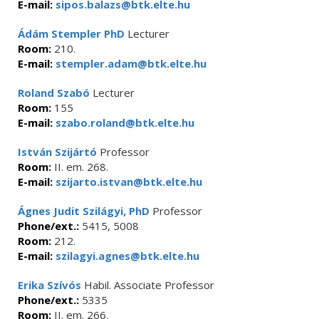
E-mail:
sipos.balazs@btk.elte.hu
Ádám Stempler PhD
Lecturer
Room:
210.
E-mail:
stempler.adam@btk.elte.hu
Roland Szabó
Lecturer
Room:
155
E-mail:
szabo.roland@btk.elte.hu
István Szijártó
Professor
Room:
II. em. 268.
E-mail:
szijarto.istvan@btk.elte.hu
Ágnes Judit Szilágyi, PhD
Professor
Phone/ext.:
5415, 5008
Room:
212.
E-mail:
szilagyi.agnes@btk.elte.hu
Erika Szívós
Habil. Associate Professor
Phone/ext.:
5335
Room:
II. em. 266.