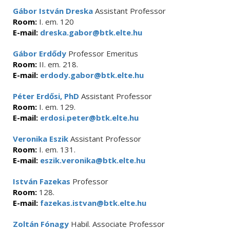
Gábor István Dreska
Assistant Professor
Room:
I. em. 120
E-mail:
dreska.gabor@btk.elte.hu
Gábor Erdődy
Professor Emeritus
Room:
II. em. 218.
E-mail:
erdody.gabor@btk.elte.hu
Péter Erdősi, PhD
Assistant Professor
Room:
I. em. 129.
E-mail:
erdosi.peter@btk.elte.hu
Veronika Eszik
Assistant Professor
Room:
I. em. 131.
E-mail:
eszik.veronika@btk.elte.hu
István Fazekas
Professor
Room:
128.
E-mail:
fazekas.istvan@btk.elte.hu
Zoltán Fónagy
Habil. Associate Professor