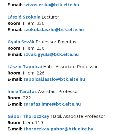
E-mail:
szivos.erika@btk.elte.hu
László Szokola
Lecturer
Room:
II. em. 230
E-mail:
szokola.laszlo@btk.elte.hu
Gyula Szvák
Professor Emeritus
Room:
II. em. 236
E-mail:
szvak.gyula@btk.elte.hu
László Tapolcai
Habil. Associate Professor
Room:
II. em. 226
E-mail:
tapolcai.laszlo@btk.elte.hu
Imre Tarafás
Assistant Professor
Room:
222
E-mail:
tarafas.imre@btk.elte.hu
Gábor Thoroczkay
Habil. Associate Professor
Room:
I. em. 119
E-mail:
thoroczkay.gabor@btk.elte.hu