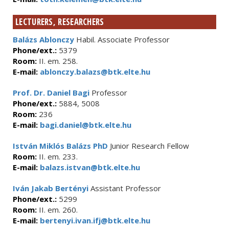
LECTURERS, RESEARCHERS
Balázs Ablonczy
Habil. Associate Professor
Phone/ext.:
5379
Room:
II. em. 258.
E-mail:
ablonczy.balazs@btk.elte.hu
Prof. Dr. Daniel Bagi
Professor
Phone/ext.:
5884, 5008
Room:
236
E-mail:
bagi.daniel@btk.elte.hu
István Miklós Balázs PhD
Junior Research Fellow
Room:
II. em. 233.
E-mail:
balazs.istvan@btk.elte.hu
Iván Jakab Bertényi
Assistant Professor
Phone/ext.:
5299
Room:
II. em. 260.
E-mail:
bertenyi.ivan.ifj@btk.elte.hu