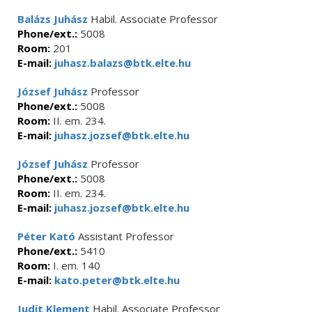
Balázs Juhász
Habil. Associate Professor
Phone/ext.:
5008
Room:
201
E-mail:
juhasz.balazs@btk.elte.hu
József Juhász
Professor
Phone/ext.:
5008
Room:
II. em. 234.
E-mail:
juhasz.jozsef@btk.elte.hu
József Juhász
Professor
Phone/ext.:
5008
Room:
II. em. 234.
E-mail:
juhasz.jozsef@btk.elte.hu
Péter Kató
Assistant Professor
Phone/ext.:
5410
Room:
I. em. 140
E-mail:
kato.peter@btk.elte.hu
Judit Klement
Habil. Associate Professor