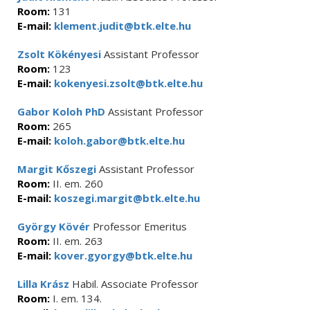
Room:
131
E-mail:
klement.judit@btk.elte.hu
Zsolt Kökényesi
Assistant Professor
Room:
123
E-mail:
kokenyesi.zsolt@btk.elte.hu
Gabor Koloh PhD
Assistant Professor
Room:
265
E-mail:
koloh.gabor@btk.elte.hu
Margit Kőszegi
Assistant Professor
Room:
II. em. 260
E-mail:
koszegi.margit@btk.elte.hu
György Kövér
Professor Emeritus
Room:
II. em. 263
E-mail:
kover.gyorgy@btk.elte.hu
Lilla Krász
Habil. Associate Professor
Room:
I. em. 134.