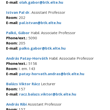
E-mail:
olah.gabor@btk.elte.hu
Istvan Pal dr.
Assistant Professor
Room:
202
E-mail:
pal.istvan@btk.elte.hu
Palkó, Gábor
Habil. Associate Professor
Phone/ext.:
5090
Room:
205
E-mail:
palko.gabor@btk.elte.hu
András Patay-Horváth
Habil. Associate Professor
Phone/ext.:
5158
Room:
I. em. 143
E-mail:
patay-horvath.andras@btk.elte.hu
Balázs Viktor Rácz
Lecturer
Room:
157
E-mail:
racz.balazs.viktor@btk.elte.hu
András Ribi
Assistant Professor
Room:
157