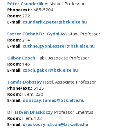
Péter Csunderlik
Assistant Professor
Phone/ext.:
485-5204
Room:
222
E-mail:
csunderlik.peter@btk.elte.hu
Eszter Cúthné Dr. Gyóni
Assistant Professor
Room:
214
E-mail:
cuthne.gyoni.eszter@btk.elte.hu
Gábor Czoch
Habil. Associate Professor
Room:
146
E-mail:
czoch.gabor@btk.elte.hu
Tamás Dobszay
Habil. Associate Professor
Phone/ext.:
5125
Room:
II. em. 220
E-mail:
dobszay.tamas@btk.elte.hu
Dr. István Draskóczy
Professor Emeritus
Room:
I. em. 122
E-mail:
draskoczy.istvan@btk.elte.hu