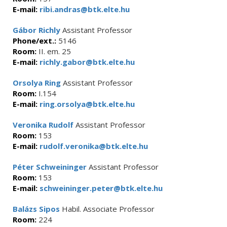
E-mail:
ribi.andras@btk.elte.hu
Gábor Richly
Assistant Professor
Phone/ext.:
5146
Room:
II. em. 25
E-mail:
richly.gabor@btk.elte.hu
Orsolya Ring
Assistant Professor
Room:
I.154
E-mail:
ring.orsolya@btk.elte.hu
Veronika Rudolf
Assistant Professor
Room:
153
E-mail:
rudolf.veronika@btk.elte.hu
Péter Schweininger
Assistant Professor
Room:
153
E-mail:
schweininger.peter@btk.elte.hu
Balázs Sipos
Habil. Associate Professor
Room:
224