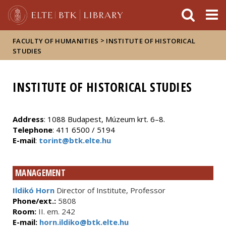
FIXME:token.header.mai
FIXME:token.header.cal
FIXME:token.header.abou
>
FACULTY OF HUMANITIES
INSTITUTE OF HISTORICAL
STUDIES
INSTITUTE OF HISTORICAL STUDIES
Address
: 1088 Budapest, Múzeum krt. 6–8.
Telephone
: 411 6500 / 5194
E-mail
:
torint@btk.elte.hu
MANAGEMENT
Ildikó Horn
Director of Institute, Professor
Phone/ext.:
5808
Room:
II. em. 242
E-mail:
horn.ildiko@btk.elte.hu