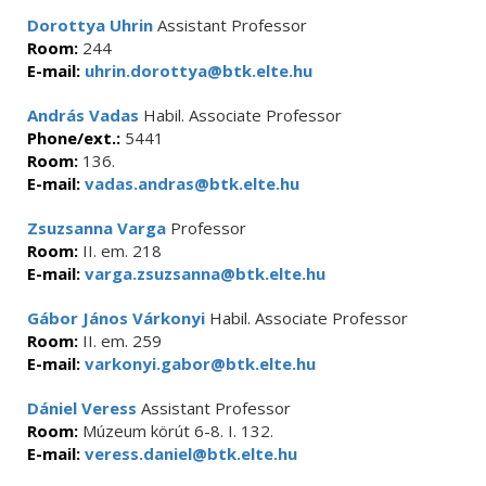
Dorottya Uhrin
Assistant Professor
Room:
244
E-mail:
uhrin.dorottya@btk.elte.hu
András Vadas
Habil. Associate Professor
Phone/ext.:
5441
Room:
136.
E-mail:
vadas.andras@btk.elte.hu
Zsuzsanna Varga
Professor
Room:
II. em. 218
E-mail:
varga.zsuzsanna@btk.elte.hu
Gábor János Várkonyi
Habil. Associate Professor
Room:
II. em. 259
E-mail:
varkonyi.gabor@btk.elte.hu
Dániel Veress
Assistant Professor
Room:
Múzeum körút 6-8. I. 132.
E-mail:
veress.daniel@btk.elte.hu