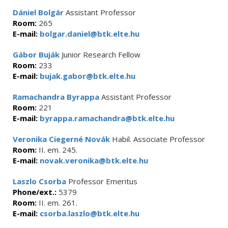
Dániel Bolgár
Assistant Professor
Room:
265
E-mail:
bolgar.daniel@btk.elte.hu
Gábor Buják
Junior Research Fellow
Room:
233
E-mail:
bujak.gabor@btk.elte.hu
Ramachandra Byrappa
Assistant Professor
Room:
221
E-mail:
byrappa.ramachandra@btk.elte.hu
Veronika Ciegerné Novák
Habil. Associate Professor
Room:
II. em. 245.
E-mail:
novak.veronika@btk.elte.hu
Laszlo Csorba
Professor Emeritus
Phone/ext.:
5379
Room:
II. em. 261.
E-mail:
csorba.laszlo@btk.elte.hu