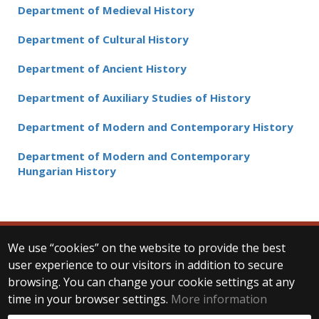
Department of Medieval History
Department of Cultural History
Department of Ancient History
Department of Auxiliary Studies of History
Department of Modern and Contemporary History
Department of Modern and Contemporary
Hungarian History
We use “cookies” on the website to provide the best
© 2025 Eötvös Loránd University
user experience to our visitors in addition to secure
All rights reserved.
browsing. You can change your cookie settings at any
H-1053 Budapest, Egyetem tér 1–3.
T: +36-1-411-6500
time in your browser settings.
More information
Web development: