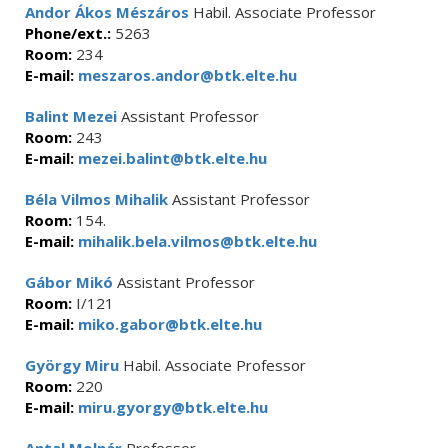
Andor Ákos Mészáros
Habil. Associate Professor
Phone/ext.:
5263
Room:
234
E-mail:
meszaros.andor@btk.elte.hu
Balint Mezei
Assistant Professor
Room:
243
E-mail:
mezei.balint@btk.elte.hu
Béla Vilmos Mihalik
Assistant Professor
Room:
154.
E-mail:
mihalik.bela.vilmos@btk.elte.hu
Gábor Mikó
Assistant Professor
Room:
I/121
E-mail:
miko.gabor@btk.elte.hu
György Miru
Habil. Associate Professor
Room:
220
E-mail:
miru.gyorgy@btk.elte.hu