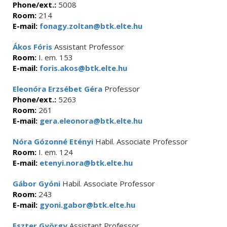
Phone/ext.:
5008
Room:
214
E-mail:
fonagy.zoltan@btk.elte.hu
Ákos Fóris
Assistant Professor
Room:
I. em. 153
E-mail:
foris.akos@btk.elte.hu
Eleonóra Erzsébet Géra
Professor
Phone/ext.:
5263
Room:
261
E-mail:
gera.eleonora@btk.elte.hu
Nóra Gózonné Etényi
Habil. Associate Professor
Room:
I. em. 124
E-mail:
etenyi.nora@btk.elte.hu
Gábor Gyóni
Habil. Associate Professor
Room:
243
E-mail:
gyoni.gabor@btk.elte.hu
Eszter György
Assistant Professor