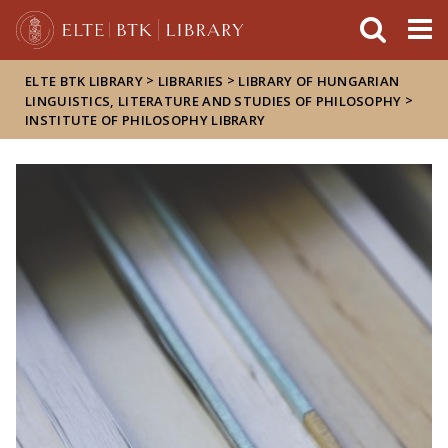
FIXME:token.header.mai
FIXME:token.header.cal
FIXME:token.header.abou
>
>
ELTE BTK LIBRARY
LIBRARIES
LIBRARY OF HUNGARIAN
>
LINGUISTICS, LITERATURE AND STUDIES OF PHILOSOPHY
INSTITUTE OF PHILOSOPHY LIBRARY